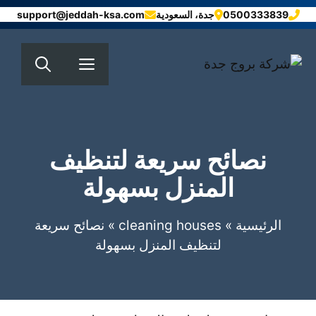
نتقل
0500333839
جدة، السعودية
support@jeddah-ksa.com
لى
لمحتوى
القائمة
نصائح سريعة لتنظيف
المنزل بسهولة
الرئيسية
»
cleaning houses
»
نصائح سريعة
لتنظيف المنزل بسهولة