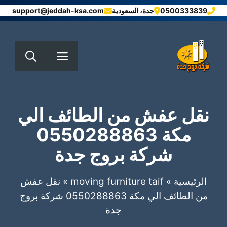
نتقل
0500333839
جدة، السعودية
support@jeddah-ksa.com
لى
لمحتوى
القائمة
نقل عفش من الطائف الي
مكة 0550288863
شركة بروج جدة
الرئيسية
»
moving furniture taif
»
نقل عفش
من الطائف الي مكة 0550288863 شركة بروج
جدة