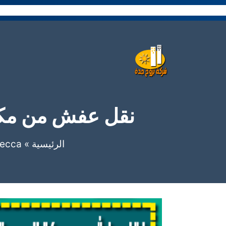
نتقل
لى
لمحتوى
نقل عفش من مكه الى جده 333839
الرئيسية
»
ecca