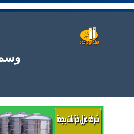
نتقل
لى
لمحتوى
وسم : tion in jeddah