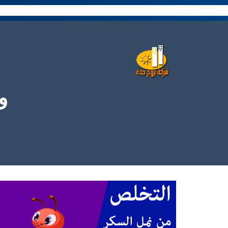
نتقل
لى
لمحتوى
و