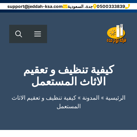
نتقل
0500333839
جدة، السعودية
support@jeddah-ksa.com
لى
لمحتوى
القائمة
كيفية تنظيف و تعقيم
الاثاث المستعمل
الرئيسية
»
المدونة
»
كيفية تنظيف و تعقيم الاثاث
المستعمل