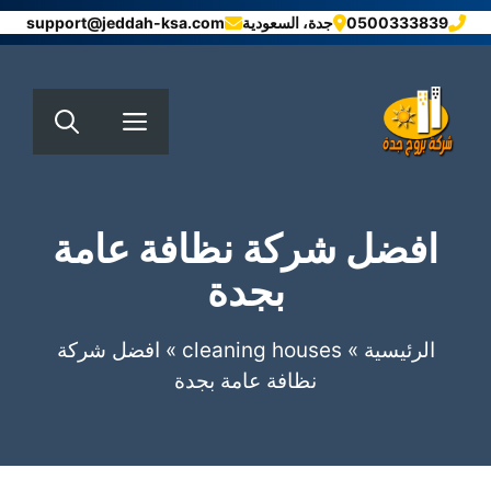
نتقل
0500333839
جدة، السعودية
support@jeddah-ksa.com
لى
لمحتوى
القائمة
افضل شركة نظافة عامة
بجدة
الرئيسية
»
cleaning houses
»
افضل شركة
نظافة عامة بجدة